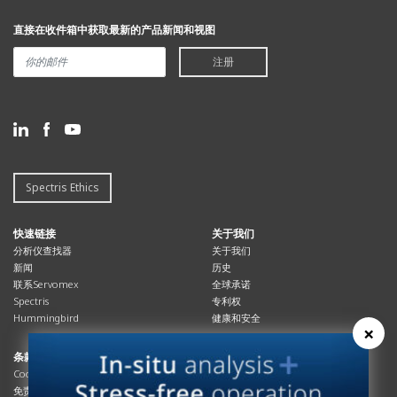
直接在收件箱中获取最新的产品新闻和视图
了解更多
了解更多
注册
SERVOPRO DF-745
SERVOPRO DF-749
SERVOPRO SAFE AREA
SGMax
SERVOPRO SAFE AREA
DF-749 提供各种背景气体中的痕量
和超痕量水分污染物测量，是 LCD
DF-745 SGMax设计用于测量特殊气
Spectris Ethics
和 LED 制造中使用的 UHP 气体质量
体混合应用中的多种气体混合物。
检查的理想选择。
快速链接
关于我们
分析仪查找器
关于我们
新闻
历史
联系Servomex
全球承诺
Spectris
专利权
Hummingbird
健康和安全
×
条款与合规
资源资源
Cookies政策
总览
免责声明
杂志