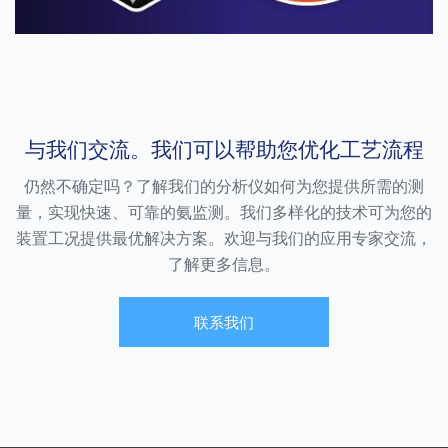
了解更多
了解更多
与我们交流。我们可以帮助您优化工艺流程
SERVOPRO DF-560E
SERVOPRO DF-745
仍然不确定吗？了解我们的分析仪如何为您提供所需的测
SERVOPRO SAFE AREA
ULTRA
量，实现快速、可靠的氨监测。我们多样化的技术可为您的
SERVOPRO SAFE AREA
DF-745提供了水分的痕量和超痕量
测量，可用于LED / LCD制造过程中
装置工况提供最优解决方案。欢迎与我们的应用专家交流，
DF-560E ULTRA为半导体行业提供
的超高纯度（UHP）电子气体检查。
业界出色的氧气（O2）测量，用于
了解更多信息。
超高纯（UHP）电子级气体的质量控
制。
联系我们