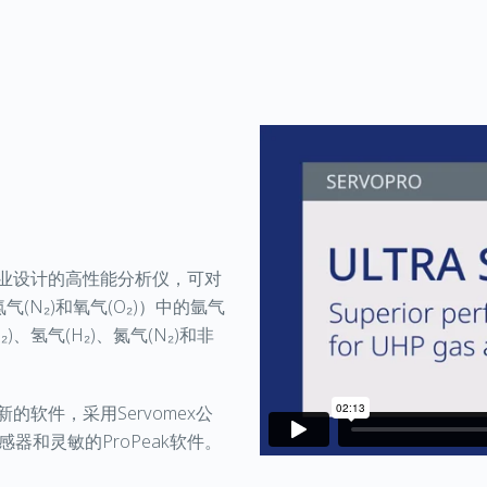
制造行业设计的高性能分析仪，可对
气(N₂)和氧气(O₂)）中的氩气
₂)、氢气(H₂)、氮气(N₂)和非
新的软件，采用Servomex公
器和灵敏的ProPeak软件。