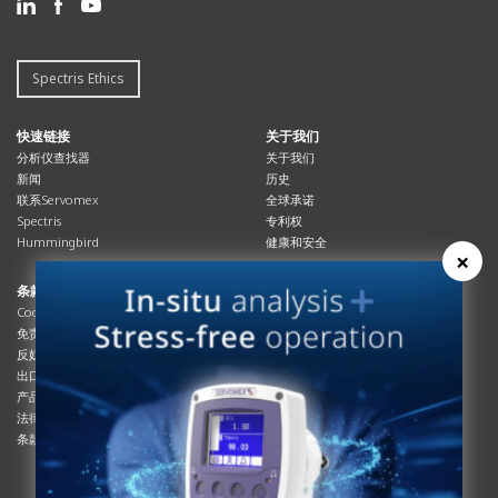
Spectris Ethics
快速链接
关于我们
分析仪查找器
关于我们
新闻
历史
联系Servomex
全球承诺
Spectris
专利权
Hummingbird
健康和安全
×
条款与合规
资源资源
Cookies政策
总览
免责声明
杂志
反奴隶制立法
系统信息
出口管制
产品手册
产品合规
说明书
法律和隐私声明
服务信息
条款及细则
影片
白皮书
条款和条件