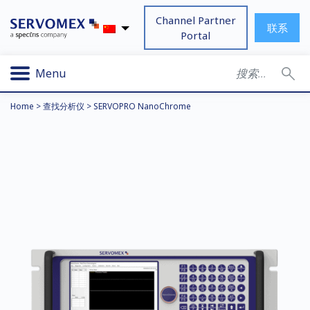
Channel Partner
联系
Portal
Menu
Home
>
查找分析仪
>
SERVOPRO NanoChrome