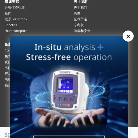
快速链接
关于我们
分析仪查找器
关于我们
新闻
历史
联系Servomex
全球承诺
Spectris
专利权
Hummingbird
健康和安全
×
条款与合规
资源资源
Cookies政策
总览
免责声明
杂志
反奴隶制立法
系统信息
出口管制
产品手册
产品合规
说明书
法律和隐私声明
服务信息
条款及细则
影片
白皮书
条款和条件
工艺手册
互动杂志