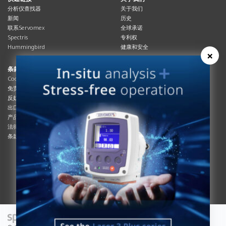
分析仪查找器
关于我们
新闻
历史
联系Servomex
全球承诺
Spectris
专利权
Hummingbird
健康和安全
×
条款与合规
资源资源
Cookies政策
总览
免责声明
杂志
反奴隶制立法
系统信息
出口管制
产品手册
产品合规
说明书
法律和隐私声明
服务信息
条款及细则
影片
白皮书
条款和条件
工艺手册
互动杂志