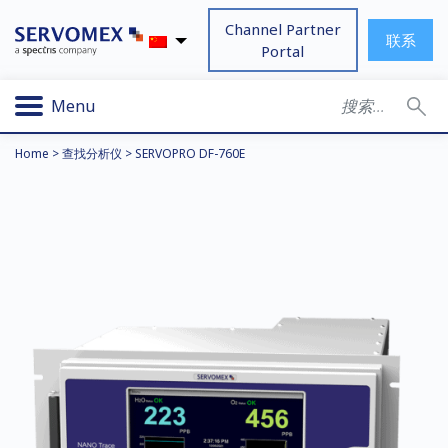
Channel Partner
联系
Portal
Menu
Home
>
查找分析仪
>
SERVOPRO DF-760E