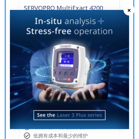
SERVOPRO MultiExact 4200
×
SERVOPRO SAFE AREA
MultiExact 4200可同时分析多达四种气体合
成气和HyCO
适用于 HyCO、合成气、H2 和气体传
输应用
高规格多气体分析仪
同时测量多达四种气流
结合了行业领先的传感技术
低拥有成本和最少的维护