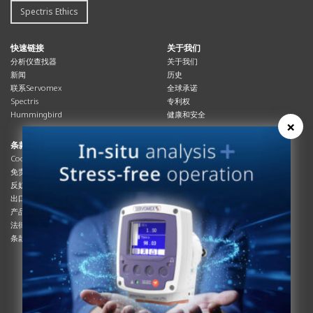
Spectris Ethics
快速链接
关于我们
分析仪查找器
关于我们
新闻
历史
联系Servomex
全球承诺
Spectris
专利权
Hummingbird
健康和安全
×
条款与合规
资源资源
Cookies政策
总览
免责声明
杂志
反奴隶制立法
系统信息
出口管制
产品手册
产品合规
说明书
法律和隐私声明
服务信息
条款及细则
影片
白皮书
条款和条件
工艺手册
互动杂志