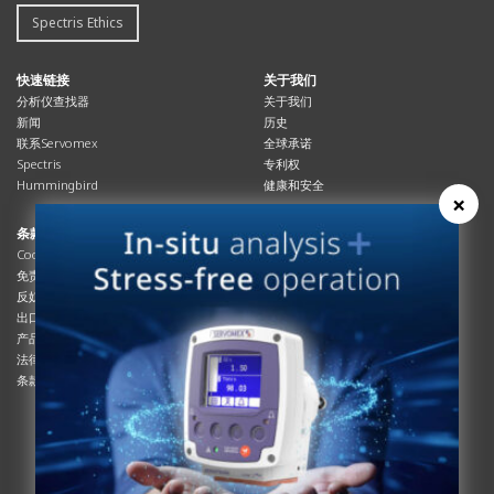
Spectris Ethics
快速链接
关于我们
分析仪查找器
关于我们
新闻
历史
联系Servomex
全球承诺
Spectris
专利权
Hummingbird
健康和安全
×
条款与合规
资源资源
Cookies政策
总览
免责声明
杂志
反奴隶制立法
系统信息
出口管制
产品手册
产品合规
说明书
法律和隐私声明
服务信息
条款及细则
影片
白皮书
条款和条件
工艺手册
互动杂志