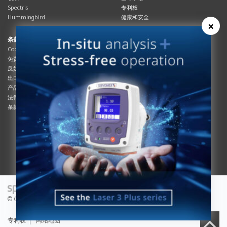
Spectris
专利权
Hummingbird
健康和安全
×
条款与合规
资源资源
Cookies政策
总览
免责声明
杂志
反奴隶制立法
系统信息
出口管制
产品手册
产品合规
说明书
法律和隐私声明
服务信息
条款及细则
影片
白皮书
条款和条件
工艺手册
互动杂志
© Copyright 2026 - Servomex is a Spectris company.
专利权
网站地图