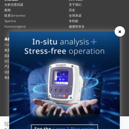
分析仪查找器
关于我们
新闻
历史
联系Servomex
全球承诺
Spectris
专利权
Hummingbird
健康和安全
×
条款与合规
资源资源
Cookies政策
总览
免责声明
杂志
反奴隶制立法
系统信息
出口管制
产品手册
产品合规
说明书
法律和隐私声明
服务信息
条款及细则
影片
白皮书
条款和条件
工艺手册
互动杂志