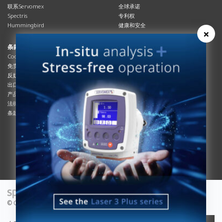
联系Servomex
全球承诺
Spectris
专利权
Hummingbird
健康和安全
×
条款与合规
资源资源
Cookies政策
总览
免责声明
杂志
反奴隶制立法
系统信息
出口管制
产品手册
产品合规
说明书
法律和隐私声明
服务信息
条款及细则
影片
白皮书
条款和条件
工艺手册
互动杂志
© Copyright 2026 - Servomex is a Spectris company.