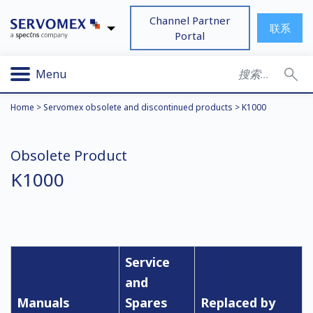
Channel Partner
联系
Portal
Menu
Home
>
Servomex obsolete and discontinued products
>
K1000
Obsolete Product
K1000
Service
and
Manuals
Spares
Replaced by