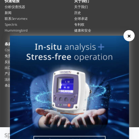
快速链接
关于我们
分析仪查找器
关于我们
新闻
历史
联系Servomex
全球承诺
Spectris
专利权
Hummingbird
健康和安全
×
条款与合规
资源资源
Cookies政策
总览
免责声明
杂志
反奴隶制立法
系统信息
出口管制
产品手册
产品合规
说明书
法律和隐私声明
服务信息
条款及细则
影片
白皮书
条款和条件
工艺手册
互动杂志