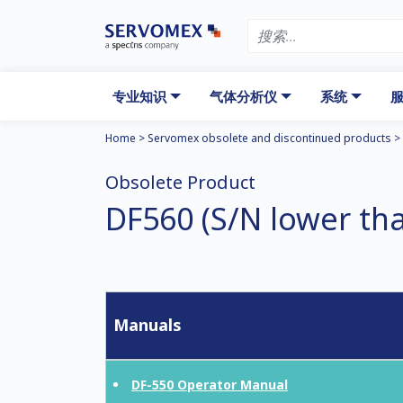
专业知识
气体分析仪
系统
服
Home
>
Servomex obsolete and discontinued products
>
Obsolete Product
DF560 (S/N lower th
Manuals
DF-550 Operator Manual