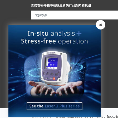
直接在收件箱中获取最新的产品新闻和视图
×
Spectris Ethics
快速链接
关于我们
分析仪查找器
关于我们
新闻
历史
联系Servomex
全球承诺
Spectris
专利权
Hummingbird
健康和安全
© Copyright 2026 - Servomex is a Spectr