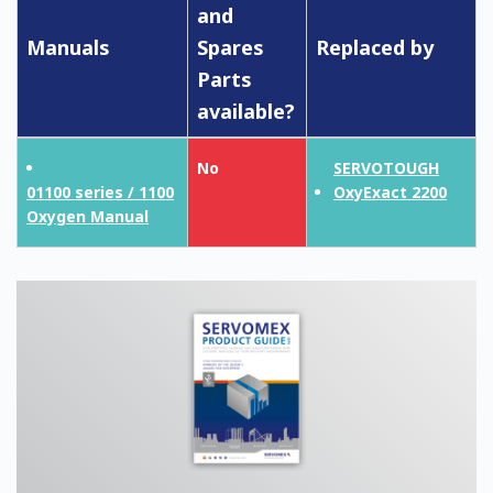
and
Manuals
Spares
Replaced by
Parts
available?
No
SERVOTOUGH
01100 series / 1100
OxyExact 2200
Oxygen Manual