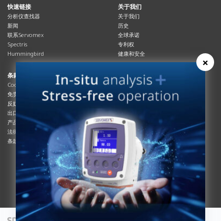
快速链接
关于我们
分析仪查找器
关于我们
新闻
历史
联系Servomex
全球承诺
Spectris
专利权
Hummingbird
健康和安全
×
条款与合规
资源资源
Cookies政策
总览
免责声明
杂志
反奴隶制立法
系统信息
出口管制
产品手册
产品合规
说明书
法律和隐私声明
服务信息
条款及细则
影片
白皮书
条款和条件
工艺手册
互动杂志