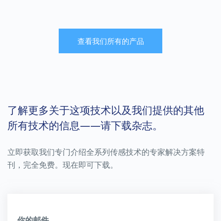
次或两次测量。
查看我们所有的产品
了解更多
了解更多
了解更多关于这项技术以及我们提供的其他
所有技术的信息——请下载杂志。
SERVOPRO MonoExact
SERVOPRO MultiExact
DF310E
4100
立即获取我们专门介绍全系列传感技术的专家解决方案特
SERVOPRO SAFE AREA
SERVOPRO SAFE AREA
刊，完全免费。现在即可下载。
专为精确测量工业气体（IG）应用中
一种高性能的多气体分析仪，旨在提
的氧气而设计。
供多达四个同时的气流测量。
你的邮件