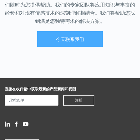
们随时为您提供帮助。我们的专家团队将应用知识与丰富的
经验和对现有传感技术的深刻理解相结合。我们将帮助您找
了解更多
了解更多
到满足您独特需求的解决方案。
SERVOTOUGH Oxy 1900
今天联系我们
SERVOTOUGH OxyExact
SERVOTOUGH HAZARDOUS AREA
2200
SERVOTOUGH HAZARDOUS AREA
The Oxy 1900 oxygen (O2) gas
analyzer sets new standards of
高规格的OxyExact 2200 O2分析仪
flexibility, stability and reliability
提供了非凡的精度，灵活性和性能组
from a single, cost-effective unit.
合，可实现优异的过程和安全控制。
直接在收件箱中获取最新的产品新闻和视图
注册
了解更多
了解更多