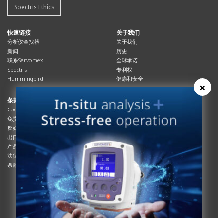
Spectris Ethics
快速链接
关于我们
分析仪查找器
关于我们
新闻
历史
联系Servomex
全球承诺
Spectris
专利权
Hummingbird
健康和安全
×
条款与合规
资源资源
Cookies政策
总览
免责声明
杂志
反奴隶制立法
系统信息
出口管制
产品手册
产品合规
说明书
法律和隐私声明
服务信息
条款及细则
影片
白皮书
条款和条件
工艺手册
互动杂志