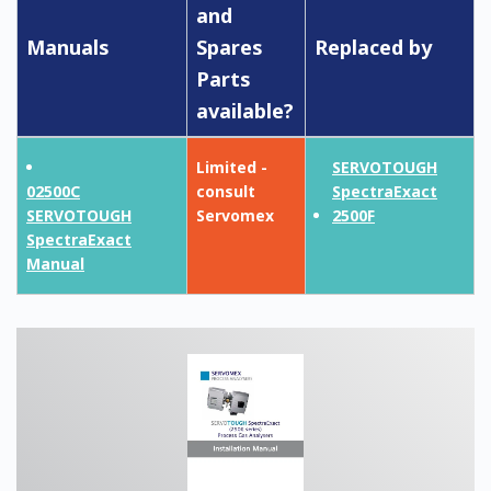
and
Manuals
Spares
Replaced by
Parts
available?
Limited -
SERVOTOUGH
02500C
consult
SpectraExact
SERVOTOUGH
Servomex
2500F
SpectraExact
Manual