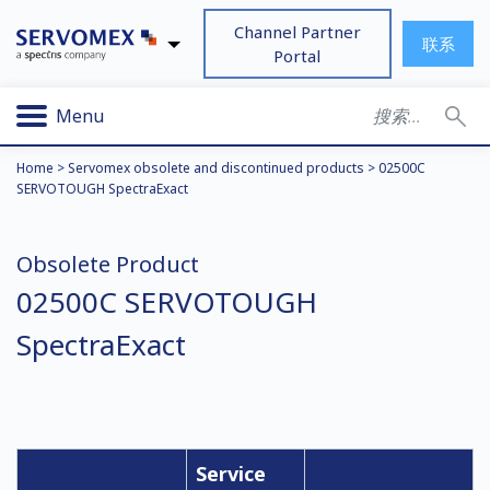
Channel Partner
联系
Portal
Menu
Home
>
Servomex obsolete and discontinued products
>
02500C
SERVOTOUGH SpectraExact
Obsolete Product
02500C SERVOTOUGH
SpectraExact
Service