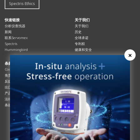
Spectris Ethics
快速链接
关于我们
分析仪查找器
关于我们
新闻
历史
联系Servomex
全球承诺
Spectris
专利权
Hummingbird
健康和安全
×
条款与合规
资源资源
Cookies政策
总览
免责声明
杂志
反奴隶制立法
系统信息
出口管制
产品手册
产品合规
说明书
法律和隐私声明
服务信息
条款及细则
影片
白皮书
条款和条件
工艺手册
互动杂志