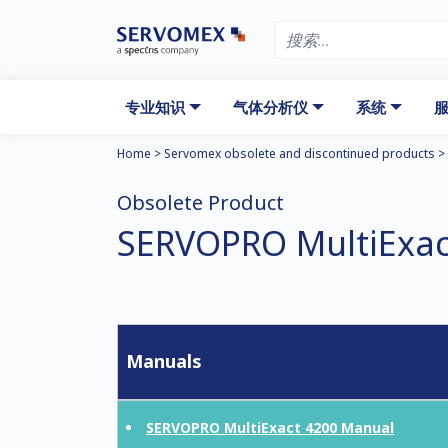
专业知识
气体分析仪
系统
服
Home
>
Servomex obsolete and discontinued products
>
Obsolete Product
SERVOPRO MultiExac
Manuals
SERVOPRO MultiExact 4200 Manual