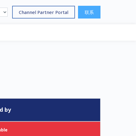
Channel Partner Portal
联系
d by
able