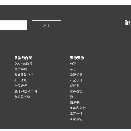
注册
条款与合规
资源资源
Cookies政策
总览
免责声明
杂志
反奴隶制立法
系统信息
出口管制
产品手册
产品合规
说明书
法律和隐私声明
服务信息
条款及细则
影片
白皮书
条款和条件
工艺手册
互动杂志