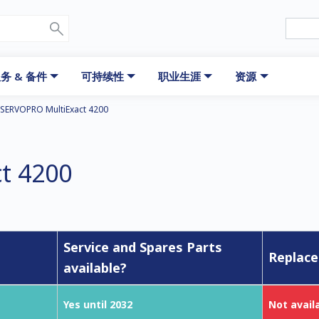
务 & 备件
可持续性
职业生涯
资源
SERVOPRO MultiExact 4200
t 4200
Service and Spares Parts
Replace
available?
Yes until 2032
Not avail