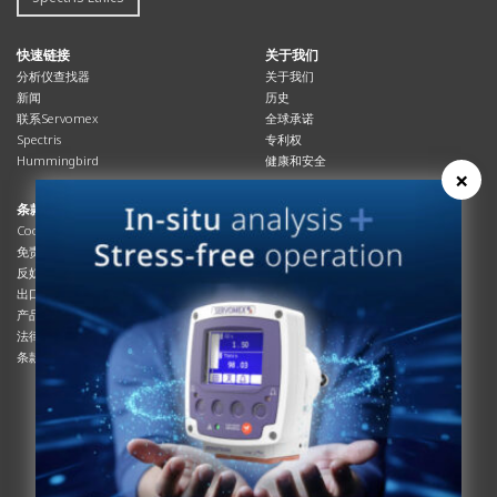
快速链接
关于我们
分析仪查找器
关于我们
新闻
历史
联系Servomex
全球承诺
Spectris
专利权
Hummingbird
健康和安全
×
条款与合规
资源资源
Cookies政策
总览
免责声明
杂志
反奴隶制立法
系统信息
出口管制
产品手册
产品合规
说明书
法律和隐私声明
服务信息
条款及细则
影片
白皮书
条款和条件
工艺手册
互动杂志