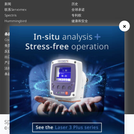
新闻
历史
联系Servomex
全球承诺
Spectris
专利权
Hummingbird
健康和安全
×
条款与合规
资源资源
Cookies政策
总览
免责声明
杂志
反奴隶制立法
系统信息
出口管制
产品手册
产品合规
说明书
法律和隐私声明
服务信息
条款及细则
影片
白皮书
条款和条件
工艺手册
互动杂志
© Copyright 2026 - Servomex is a Spectris company.