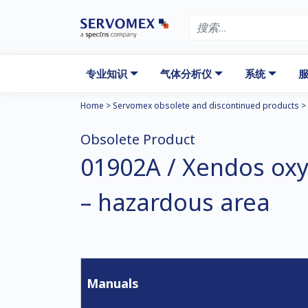
专业知识
气体分析仪
系统
服
Home
>
Servomex obsolete and discontinued products
>
Obsolete Product
01902A / Xendos oxy
– hazardous area
Manuals