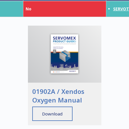
No
SERVOT
01902A / Xendos
Oxygen Manual
Download