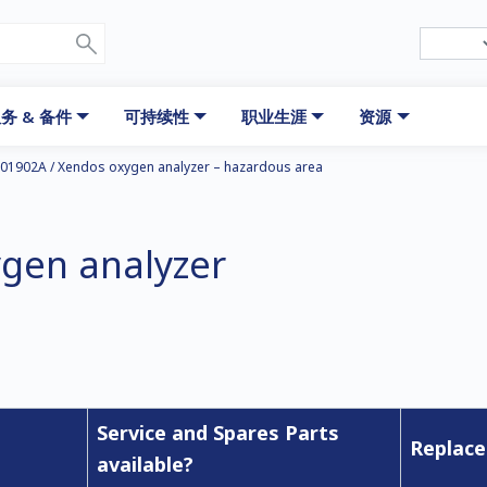
务 & 备件
可持续性
职业生涯
资源
01902A / Xendos oxygen analyzer – hazardous area
gen analyzer
Service and Spares Parts
Replace
available?