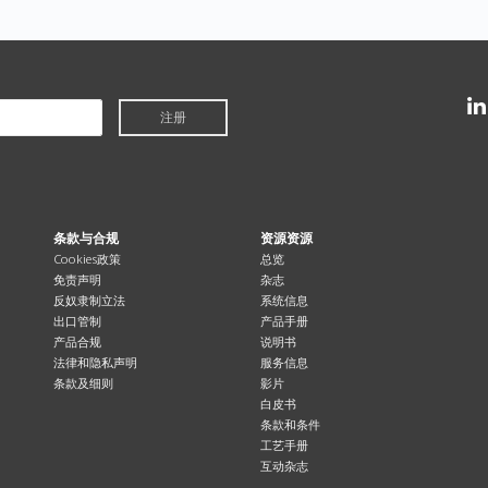
注册
条款与合规
资源资源
Cookies政策
总览
免责声明
杂志
反奴隶制立法
系统信息
出口管制
产品手册
产品合规
说明书
法律和隐私声明
服务信息
条款及细则
影片
白皮书
条款和条件
工艺手册
互动杂志