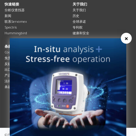
快速链接
关于我们
分析仪查找器
关于我们
新闻
历史
联系Servomex
全球承诺
Spectris
专利权
Hummingbird
健康和安全
×
条款与合规
资源资源
Cookies政策
总览
免责声明
杂志
反奴隶制立法
系统信息
出口管制
产品手册
产品合规
说明书
法律和隐私声明
服务信息
条款及细则
影片
白皮书
条款和条件
工艺手册
互动杂志