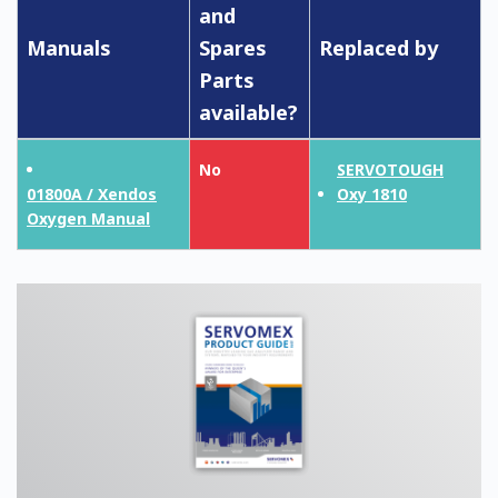
and
Manuals
Spares
Replaced by
Parts
available?
No
SERVOTOUGH
01800A / Xendos
Oxy 1810
Oxygen Manual