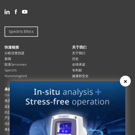
Spectris Ethics
快速链接
关于我们
分析仪查找器
关于我们
新闻
历史
联系Servomex
全球承诺
Spectris
专利权
Hummingbird
健康和安全
×
条款与合规
资源资源
Cookies政策
总览
免责声明
杂志
反奴隶制立法
系统信息
出口管制
产品手册
产品合规
说明书
法律和隐私声明
服务信息
条款及细则
影片
白皮书