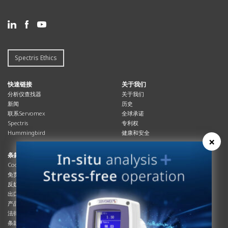
Spectris Ethics
快速链接
关于我们
分析仪查找器
关于我们
新闻
历史
联系Servomex
全球承诺
Spectris
专利权
Hummingbird
健康和安全
×
条款与合规
资源资源
Cookies政策
总览
免责声明
杂志
反奴隶制立法
系统信息
出口管制
产品手册
产品合规
说明书
法律和隐私声明
服务信息
条款及细则
影片