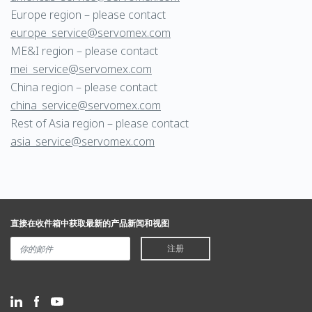
Europe region – please contact
europe_service@servomex.com
ME&I region – please contact
mei_service@servomex.com
China region – please contact
china_service@servomex.com
Rest of Asia region – please contact
asia_service@servomex.com
直接在收件箱中获取最新的产品新闻和视图
注册