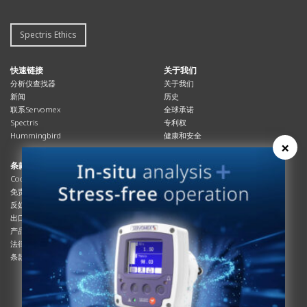
Spectris Ethics
快速链接
关于我们
分析仪查找器
关于我们
新闻
历史
联系Servomex
全球承诺
Spectris
专利权
Hummingbird
健康和安全
×
条款与合规
资源资源
Cookies政策
总览
免责声明
杂志
反奴隶制立法
系统信息
出口管制
产品手册
产品合规
说明书
法律和隐私声明
服务信息
条款及细则
影片
白皮书
条款和条件
工艺手册