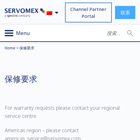
Channel Partner
联系
Portal
Menu
Home
>
保修要求
保修要求
For warranty requests please contact your regional
service centre.
Americas region – please contact
americas_service@servomex.com