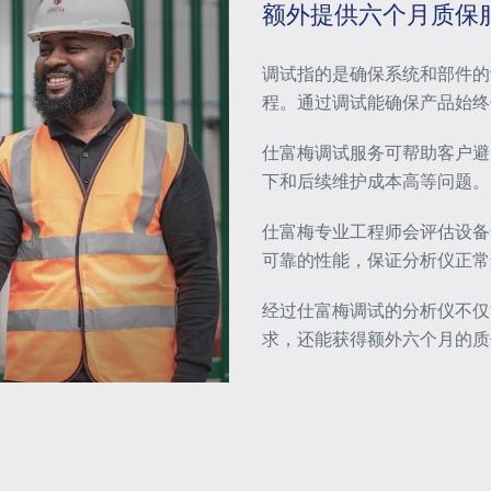
额外提供六个月质保
调试指的是确保系统
和部件的
程。通过调试能
确保产品始终
仕富梅
调试服务可
帮助客户避
下和后续维护成本高等问题。
仕富梅专业
工程师会评估设备
可靠的性能，保证分析
仪正常
经过
仕富梅
调试的分析
仪不仅
求
，还能获得额外六个月的质