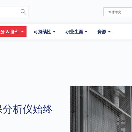
务 & 备件
可持续性
职业生涯
资源
保分析仪始终