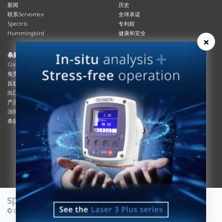
新闻
历史
联系Servomex
全球承诺
Spectris
专利权
Hummingbird
健康和安全
×
条款与合规
资源资源
Cookies政策
总览
免责声明
杂志
反奴隶制立法
系统信息
出口管制
产品手册
产品合规
说明书
法律和隐私声明
服务信息
条款及细则
影片
白皮书
条款和条件
工艺手册
互动杂志
© Copyright 2026 - Servomex is a Spectris company.