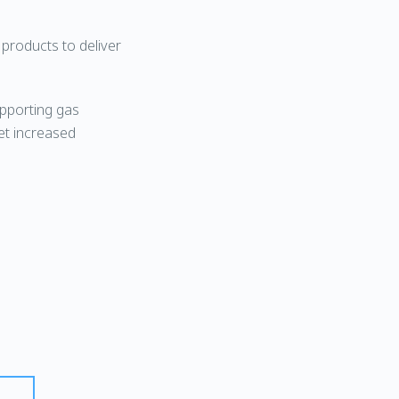
 products to deliver
upporting gas
et increased