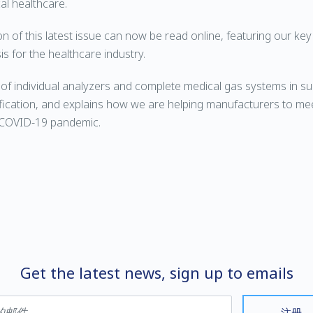
cal healthcare.
on of this latest issue can now be read online, featuring our key
is for the healthcare industry.
es of individual analyzers and complete medical gas systems in s
fication, and explains how we are helping manufacturers to me
 COVID-19 pandemic.
Get the latest news, sign up to emails
注册