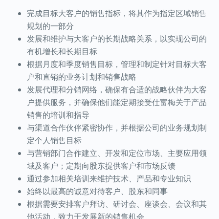
完成目标大客户的销售指标，将其作为指定区域销售
规划的一部分
发展
和
维护与大客户的长期战略关系，以实现公司的
有机增长和长期目标
根据月度和季度销售目标，管理和制定针对目标大客
户和直销的业务计划和销售战略
发展代理
和分销网络，确保有合适的战略伙伴为大客
户提供服务，并确保他们能
定期接受
仕
富梅
关于
产品
销售
的
培训和指导
与
渠道合作伙伴紧密协作，
并
根据公司的业务规划制
定个人销售目标
与营销部门合作建立、开发和定位市场、主要应用领
域及客户；定期向股东提供客户和市场反馈
通过参加相关培训来维护技术、产品和专业知识
始终以最高的诚意对待客户、股东和同事
根据需要安排客户拜访、研讨会、座谈会、会议和其
他活动，
致力于
发展新的销售机会