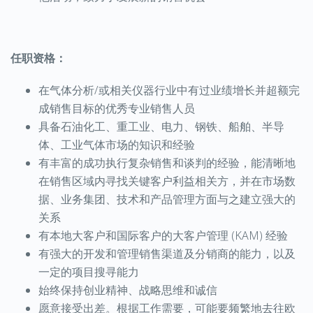
任职资格：
在气体分析
/
或相关仪器行业中
有
过
业绩
增长并超额完
成销售目标的优秀专业销售人员
具备石油化工、重工业、电力、钢铁、船舶、半导
体、工业气体市场的知识和经验
有丰富的成功执行复杂销售和谈判的经验，能
清晰地
在
销售区域内
寻找关键客户利益相关方
，
并
在市场数
据、业务集团、技术和产品管理方面
与之建立强大的
关系
有本地大客户和国际客户的大客户管理
(
KAM
)
经验
有强大的开发和管理销售渠道及分销商的能力，以及
一定的项目搜寻能力
始终保持创业精神、战略思维和诚信
愿意接受出差。
根据
工作
需要
，
可能要
频繁地去往欧