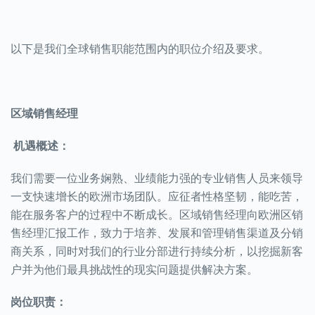
以下是我们
全球销售职能范围内
的
职位介绍及要求。
区域销售经理
机遇概述：
我们需要一位
业务
娴熟、
业绩能力强的
专业销售人员
来
领导
一支
快速增长的欧洲市场
团队
。
应征者性格坚韧，能吃苦
，
能在服务客户的过程中不断
成长。区域销售经理向欧洲区销
售经理汇报
工作
，
致力于
培养、发展和管理销售渠道
及
分销
商关系，同时
对
我们的行业分部
进行持续分析，
以挖掘
新客
户并为他们最具挑战性的现实问题提供解决方案。
岗位职责：