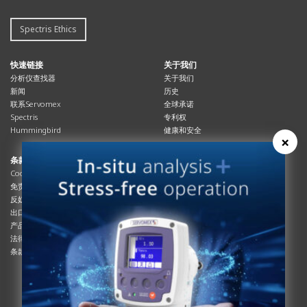
Spectris Ethics
快速链接
关于我们
分析仪查找器
关于我们
新闻
历史
联系Servomex
全球承诺
Spectris
专利权
Hummingbird
健康和安全
×
条款与合规
资源资源
Cookies政策
总览
免责声明
杂志
反奴隶制立法
系统信息
出口管制
产品手册
产品合规
说明书
法律和隐私声明
服务信息
条款及细则
影片
白皮书
条款和条件
工艺手册
互动杂志