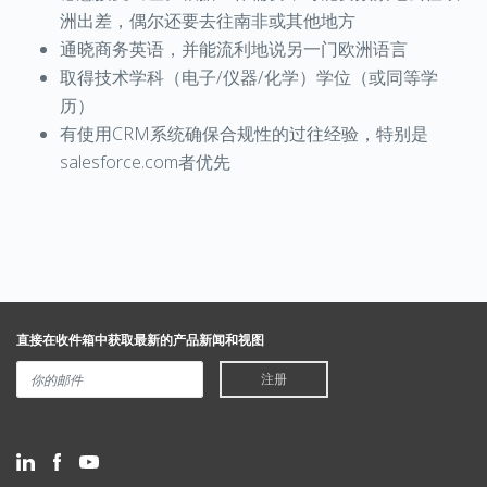
洲出差，偶尔
还要
去往南非或其他地方
通晓
商务英语
，并能流利地说
另一
门
欧洲语言
取得技术学科
（
电子
/
仪器
/
化学
）
学位
（
或同等学
历
）
有使用
CRM
系统确保合
规
性的过往经验，特别是
salesforce.com
者优先
直接在收件箱中获取最新的产品新闻和视图
注册