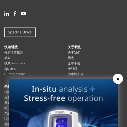
Spectris Ethics
快速链接
关于我们
分析仪查找器
关于我们
新闻
历史
联系Servomex
全球承诺
Spectris
专利权
Hummingbird
健康和安全
×
条款与合规
资源资源
Cookies政策
总览
免责声明
杂志
反奴隶制立法
系统信息
出口管制
产品手册
产品合规
说明书
法律和隐私声明
服务信息
条款及细则
影片