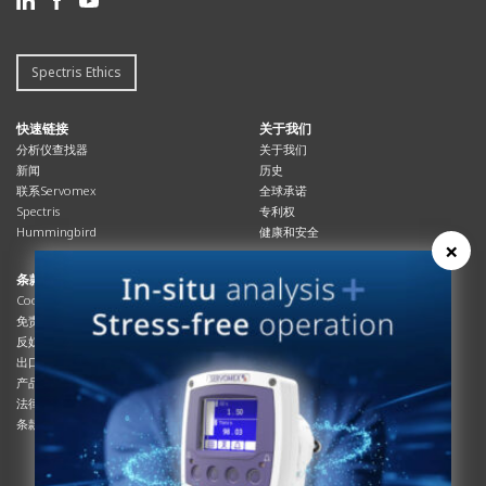
Spectris Ethics
快速链接
关于我们
分析仪查找器
关于我们
新闻
历史
联系Servomex
全球承诺
Spectris
专利权
Hummingbird
健康和安全
×
条款与合规
资源资源
Cookies政策
总览
免责声明
杂志
反奴隶制立法
系统信息
出口管制
产品手册
产品合规
说明书
法律和隐私声明
服务信息
条款及细则
影片
白皮书
条款和条件
工艺手册