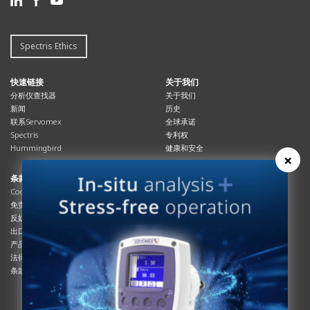
Spectris Ethics
快速链接
关于我们
分析仪查找器
关于我们
新闻
历史
联系Servomex
全球承诺
Spectris
专利权
Hummingbird
健康和安全
×
条款与合规
资源资源
Cookies政策
总览
免责声明
杂志
反奴隶制立法
系统信息
出口管制
产品手册
产品合规
说明书
法律和隐私声明
服务信息
条款及细则
影片
白皮书
条款和条件
工艺手册