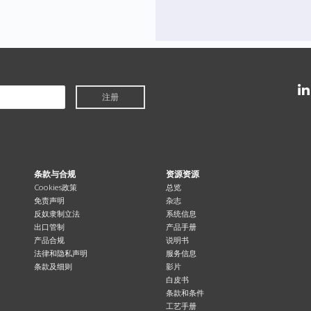
注册
条款与合规
资源资源
Cookies政策
总览
免责声明
杂志
反奴隶制立法
系统信息
出口管制
产品手册
产品合规
说明书
法律和隐私声明
服务信息
条款及细则
影片
白皮书
条款和条件
工艺手册