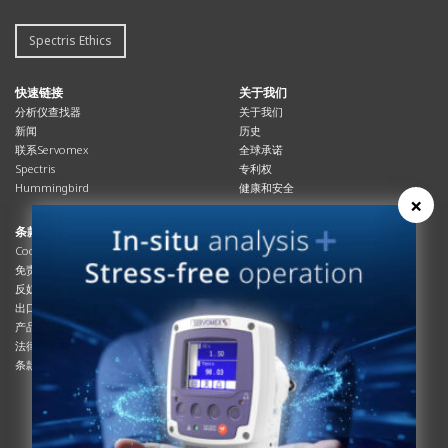
Spectris Ethics
快速链接
关于我们
分析仪查找器
关于我们
新闻
历史
联系Servomex
全球承诺
Spectris
专利权
Hummingbird
健康和安全
×
条款与合规
资源资源
Cookies政策
总览
免责声明
杂志
反奴隶制立法
系统信息
出口管制
产品手册
产品合规
说明书
法律和隐私声明
服务信息
条款及细则
影片
白皮书
条款和条件
工艺手册
互动杂志