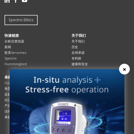
Spectris Ethics
快速链接
关于我们
分析仪查找器
关于我们
新闻
历史
联系Servomex
全球承诺
Spectris
专利权
Hummingbird
健康和安全
×
条款与合规
资源资源
Cookies政策
总览
免责声明
杂志
反奴隶制立法
系统信息
出口管制
产品手册
产品合规
说明书
法律和隐私声明
服务信息
条款及细则
影片
白皮书
条款和条件
工艺手册