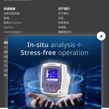
快速链接
关于我们
分析仪查找器
关于我们
新闻
历史
联系Servomex
全球承诺
Spectris
专利权
Hummingbird
健康和安全
×
条款与合规
资源资源
Cookies政策
总览
免责声明
杂志
反奴隶制立法
系统信息
出口管制
产品手册
产品合规
说明书
法律和隐私声明
服务信息
条款及细则
影片
白皮书
条款和条件
工艺手册
互动杂志